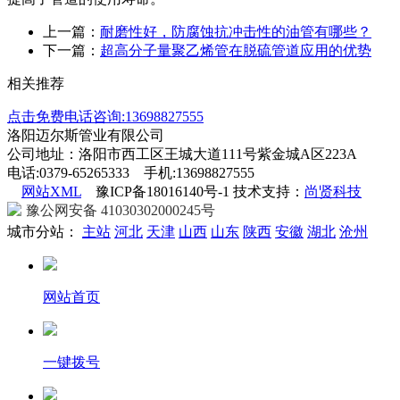
上一篇：
耐磨性好，防腐蚀抗冲击性的油管有哪些？
下一篇：
超高分子量聚乙烯管在脱硫管道应用的优势
相关推荐
点击免费电话咨询:13698827555
洛阳迈尔斯管业有限公司
公司地址：洛阳市西工区王城大道111号紫金城A区223A
电话:0379-65265333 手机:13698827555
网站XML
豫ICP备18016140号-1 技术支持：
尚贤科技
豫公网安备 41030302000245号
城市分站：
主站
河北
天津
山西
山东
陕西
安徽
湖北
沧州
网站首页
一键拨号