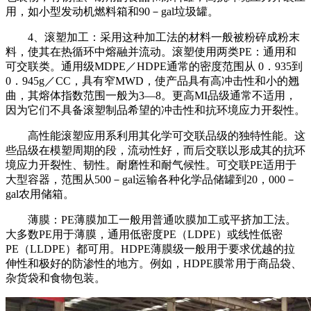
用，如小型发动机燃料箱和
90
－
gal
垃圾罐。
4
、滚塑加工：采用这种加工法的材料一般被粉碎成粉末
料，使其在热循环中熔融并流动。滚塑使用两类
PE
：通用和
可交联类。通用级
MDPE
／
HDPE
通常的密度范围从
0
．
935
到
0
．
945g
／
CC
，具有窄
MWD
，使产品具有高冲击性和小的翘
曲，其熔体指数范围一般为
3
—
8
。更高
MI
品级通常不适用，
因为它们不具备滚塑制品希望的冲击性和抗环境应力开裂性。
高性能滚塑应用系利用其化学可交联品级的独特性能。这
些品级在模塑周期的段，流动性好，而后交联以形成其的抗环
境应力开裂性、韧性。耐磨性和耐气候性。可交联
PE
适用于
大型容器，范围从
500
－
gal
运输各种化学品储罐到
20
，
000
－
gal
农用储箱。
薄膜：
PE
薄膜加工一般用普通吹膜加工或平挤加工法。
大多数
PE
用于薄膜，通用低密度
PE
（
LDPE
）或线性低密
PE
（
LLDPE
）都可用。
HDPE
薄膜级一般用于要求优越的拉
伸性和极好的防渗性的地方。例如，
HDPE
膜常用于商品袋、
杂货袋和食物包装。