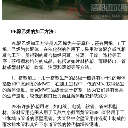
PE
聚乙烯的加工方法：
PE
聚乙烯加工方法是以乙烯为主要原料，还有丙烯、
1-
丁
烯、己烯为共聚体，在催化剂的作用下，采用淤浆聚合或气相
聚合工艺，所得到的聚合物经闪蒸、分离、干燥、造粒等工
序，获得颗粒均匀的成品。包括诸如片材挤塑、薄膜挤出、管
材或型材挤塑，吹塑、注塑和滚塑等等方法。
1
、挤塑加工：用于挤塑生产的品级一般具有小于
1
的熔体
指数和中宽到宽的
MWD
。在加工过程中，低的
MI
可获得适宜
的熔体强度。更宽
MWD
品级更适于挤塑，因为它们具有更高
的生产速度，较低的模口压力而且熔体断裂趋势减少。
PE
有许多挤塑用途，如电线、电缆、软管、管材和型
材。管材应用范围从用于天然气小截面黄管到
48in
直径用于工
业和城市管道的厚壁黑管。大直径中空壁管用作混凝土制成的
雨水排水管和其它下水道管线的替代物增长迅速。