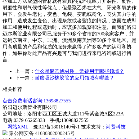
些加工方法成型的管材就有着其的抗环境应力开裂性、韧性、
耐磨性和耐气候性等优点，但是聚乙烯在大气、阳光和氧的作
用下，会发生老化，变色、龟裂、变脆或粉化，丧失其力学的
作用。造成发生变色、出现条纹或者裂痕的情况，故而在成型
加工和使用过程或选购时，应该多加观察和注意。而我们洛阳
迈尔斯管业有限公司已服务于
30
多个省市的
700
余家客户，并
远销东南亚、中东、非洲、澳洲及南美洲等
50
多个和地区。是
用高质量的产品和优质的服务来赢得了许多客户的认可和协
作，如果你对此产品有兴趣可与我们进行来电咨询或进行留
言。
上一篇：
什么是聚乙烯材质，常被用于哪些领域？
下一篇：
耐磨吸沙橡胶管的应用领域有哪些？
相关推荐
点击免费电话咨询:13698827555
洛阳迈尔斯管业有限公司
公司地址：洛阳市西工区王城大道111号紫金城A区223A
电话:0379-65265333 手机:13698827555
网站XML
豫ICP备18016140号-1 技术支持：
尚贤科技
豫公网安备 41030302000245号