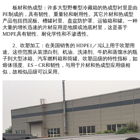
板材和热成型：许多大型野餐型冷藏箱的热成型衬里是由
PE
制成的，具有韧性、重量轻和耐用性。其它片材和热成型
产品包括挡泥板、槽罐衬里、盘盆防护罩、运输箱和罐。一种
大量的增长迅速的片材应用是地膜或池底村里，这是基于
MDPE
具有韧性、耐化学性和不渗透性。
2
、吹塑加工：在美国销售的
HDPE1
／
3
以上用于吹塑用
途。这些范围从装漂白剂、机油、洗涤剂、牛奶和蒸馏水的瓶
子到大型冰箱、汽车燃料箱和筒罐。吹塑品级的特性指标，如
熔体强度、
ES
－
CR
和韧性，与用于片材和热成型应用级相
似，故相似品级可以采用。