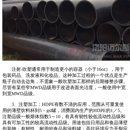
注射
-
吹塑通常用于制造更小的容器（小于
16oz
），用于
包装药品、洗发液和化妆品。这种加工过程的一个优点是生产
瓶子自动去边角，不需象一般吹塑加工那样的后期修整步骤。
尽管有某些窄
MWD
品级用于改进表面光洁度，一般使用中宽
到宽
MWD
品级。
3
、注塑加工：
HDPE
有数不清的应用，范围从可重复使
用的薄壁饮料杯到
5
－
gsl
罐，消费国内生产的
HDPE
的
1
／
5
。
注塑品级一般熔体指数
5
～
10
，有具有韧性较低流动性品级和
具有可加工性的较高流动性品级。用途包括日用品和食品薄壁
包装物；有韧性、耐用的食品和涂料罐；高抗环境应力开裂应