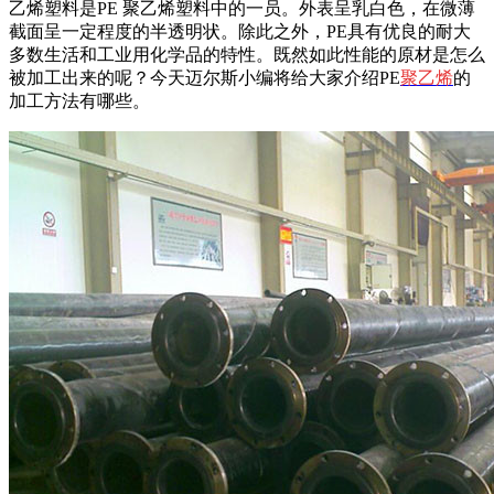
乙烯塑料是
PE
聚乙烯塑料中的一员。外表呈乳白色，在微薄
截面呈一定程度的半透明状。除此之外，
PE
具有优良的耐大
多数生活和工业用化学品的特性。既然如此性能的原材是怎么
被加工出来的呢？今天迈尔斯小编将给大家介绍
PE
聚乙烯
的
加工方法有哪些。