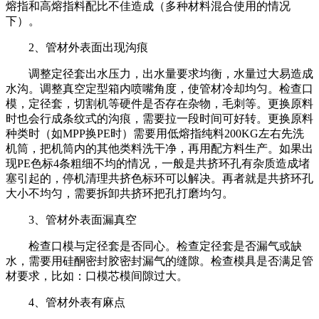
熔指和高熔指料配比不佳造成（多种材料混合使用的情况
下）。
2
、管材外表面出现沟痕
调整定径套出水压力，出水量要求均衡，水量过大易造成
水沟。调整真空定型箱内喷嘴角度，使管材冷却均匀。检查口
模，定径套，切割机等硬件是否存在杂物，毛刺等。更换原料
时也会行成条纹式的沟痕，需要拉一段时间可好转。更换原料
种类时（如
MPP
换
PE
时）需要用低熔指纯料
200KG
左右先洗
机筒，把机筒内的其他类料洗干净，再用配方料生产。如果出
现
PE
色标
4
条粗细不均的情况，一般是共挤环孔有杂质造成堵
塞引起的，停机清理共挤色标环可以解决。再者就是共挤环孔
大小不均匀，需要拆卸共挤环把孔打磨均匀。
3
、管材外表面漏真空
检查口模与定径套是否同心。检查定径套是否漏气或缺
水，需要用硅酮密封胶密封漏气的缝隙。检查模具是否满足管
材要求，比如：口模芯模间隙过大。
4
、管材外表有麻点