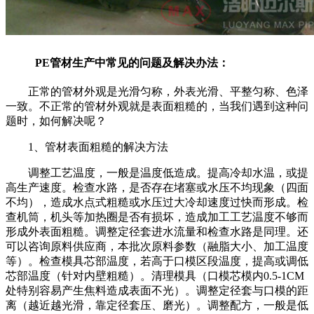
PE
管材生产中常见的问题及解决办法：
正常的管材外观是光滑匀称，外表光滑、平整匀称、色泽
一致。不正常的管材外观就是表面粗糙的，当我们遇到这种问
题时，如何解决呢？
1
、管材表面粗糙的解决方法
调整工艺温度，一般是温度低造成。提高冷却水温，或提
高生产速度。检查水路，是否存在堵塞或水压不均现象（四面
不均），造成水点式粗糙或水压过大冷却速度过快而形成。检
查机筒，机头等加热圈是否有损坏，造成加工工艺温度不够而
形成外表面粗糙。调整定径套进水流量和检查水路是同理。还
可以咨询原料供应商，本批次原料参数（融脂大小、加工温度
等）。检查模具芯部温度，若高于口模区段温度，提高或调低
芯部温度（针对内壁粗糙）。清理模具（口模芯模内
0.5-1CM
处特别容易产生焦料造成表面不光）。调整定径套与口模的距
离（越近越光滑，靠定径套压、磨光）。调整配方，一般是低