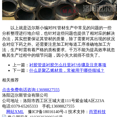
以上就是迈尔斯小编对
PE
管材生产中常见的问题的一些
分析整理进行地介绍，也针对这些问题也提供了相对应的解决
办法，其实想要保证其管材的质量，除了需要对其出现的状况
会对症下药之外。还需要注意加工时每道工序准确地加工方
法，生产时需有着严格的质检要求。千万不能为提高效率就忽
略其生产过程中的细节问题，因小失大就得不偿失了。
上一篇：
衬胶管道衬胶怎么往里衬?步骤及注意事项
下一篇：
什么是聚乙烯材质，常被用于哪些领域？
相关推荐
点击免费电话咨询:13698827555
洛阳迈尔斯管业有限公司
公司地址：洛阳市西工区王城大道111号紫金城A区223A
电话:0379-65265333 手机:13698827555
网站XML
豫ICP备18016140号-1 技术支持：
尚贤科技