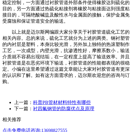
稳定控制，一方面通过衬胶管道外部条件使得橡胶达到硫化的
目的，另一方面通过热硫化粘接剂将橡胶与粘接面达到强度粘
接目的，可隔绝酸碱盐及酸性水与金属面的接触，保护金属免
受腐蚀和保证管道安全的输送。
以上就是迈尔斯网编跟大家分享关于衬胶管道硫化工艺的
相关内容。总的来说，硫化工艺就分为上述的两类。钢衬塑管
的内衬层是塑料，本身比较光滑，另外加上独特的热滚塑制作
工艺，一次成型，内壁光滑，抗渗透性好，摩擦系数小，输送
介质就不容易出现结垢，在一定程度上提高了输送效率。并且
衬胶管道是在恶劣环境下输送，衬胶管道的性能都表现的很稳
定。小编在这里希望通过这篇文章能让大家对衬胶管道有更深
的认识和了解。如有这方面需求的，迈尔斯欢迎您的咨询与订
购。
上一篇：
科普PB管材材料特性有哪些
下一篇：
衬四氟钢管的防腐优点及原理
相关推荐
点击免费电话咨询:13698827555