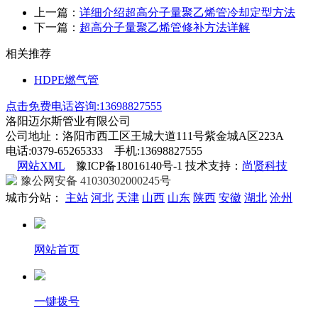
上一篇：
详细介绍超高分子量聚乙烯管冷却定型方法
下一篇：
超高分子量聚乙烯管修补方法详解
相关推荐
HDPE燃气管
点击免费电话咨询:13698827555
洛阳迈尔斯管业有限公司
公司地址：洛阳市西工区王城大道111号紫金城A区223A
电话:0379-65265333 手机:13698827555
网站XML
豫ICP备18016140号-1 技术支持：
尚贤科技
豫公网安备 41030302000245号
城市分站：
主站
河北
天津
山西
山东
陕西
安徽
湖北
沧州
网站首页
一键拨号