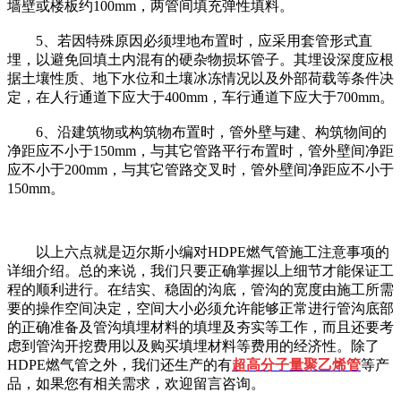
墙壁或楼板约100mm，两管间填充弹性填料。
5、若因特殊原因必须埋地布置时，应采用套管形式直
埋，以避免回填土内混有的硬杂物损坏管子。其埋设深度应根
据土壤性质、地下水位和土壤冰冻情况以及外部荷载等条件决
定，在人行通道下应大于400mm，车行通道下应大于700mm。
6、沿建筑物或构筑物布置时，管外壁与建、构筑物间的
净距应不小于150mm，与其它管路平行布置时，管外壁间净距
应不小于200mm，与其它管路交叉时，管外壁间净距应不小于
150mm。
以上六点就是迈尔斯小编对
HDPE
燃气管施工注意事项的
详细介绍。总的来说，我们只要正确掌握以上细节才能保证工
程的顺利进行。在结实、稳固的沟底，管沟的宽度由施工所需
要的操作空间决定，空间大小必须允许能够正常进行管沟底部
的正确准备及管沟填埋材料的填埋及夯实等工作，而且还要考
虑到管沟开挖费用以及购买填埋材料等费用的经济性。除了
HDPE燃气管之外，我们还生产的有
超高分子量聚乙烯管
等产
品，如果您有相关需求，欢迎留言咨询。