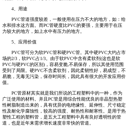
4
、用途
PVC
管道强度较差，一般使用在压力不大的地方，如：给
水和排水这方面。而
PC
管硬度比
PVC
的要强，主要用于在压
力较大的地方，如上水中有压力的地方。
5
、应用价值
PVC
管可分为软
PVC
管和硬
PVC
管。其中硬
PVC
大约占市
场的
2/3
，软
PVC
占
1/3
。由于软
PVC
中含有柔软剂
(
这也是软
PVC
与硬
PVC
的区别
)
，容易变脆
,
不易保存，所以其使用范围
受到了局限。硬
PVC
不含柔软剂，因此柔韧性好，易成型，不
易脆，无毒无污染，保存时间长，因此具有很大的开发应用价
值。
PC
管原材其实就是我们所说的工程塑料中的一种，作为
广泛使用的材料。并且
PC
管是用综合性能优良的非晶型热塑
性树脂制造出来的，具有优异的电绝缘性、延伸性、尺寸稳定
性及耐化学腐蚀性，较高的强度、耐热性和耐寒性。是用于热
塑性工程的塑料管，是五大工程塑料中具有良好透明性的管
道，也是近年来需求增长速度非常快的管道。