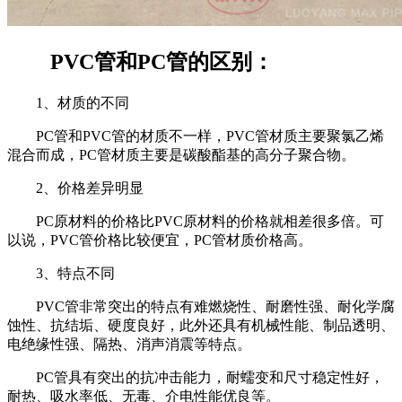
PVC
管和
PC
管的区别：
1
、材质的不同
PC
管和
PVC
管的材质不一样，
PVC
管材质主要聚氯乙烯
混合而成，
PC
管材质主要是碳酸酯基的高分子聚合物。
2
、价格差异明显
PC
原材料的价格比
PVC
原材料的价格就相差很多倍。可
以说，
PVC
管价格比较便宜，
PC
管材质价格高。
3
、特点不同
PVC
管非常突出的特点有难燃烧性、耐磨性强、耐化学腐
蚀性、抗结垢、硬度良好，此外还具有机械性能、制品透明、
电绝缘性强、隔热、消声消震等特点。
PC
管具有突出的抗冲击能力，耐蠕变和尺寸稳定性好，
耐热、吸水率低、无毒、介电性能优良等。