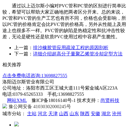
通过以上迈尔斯小编对
PVC
管和
PC
管的区别进行简单比
较，希望可以帮助大家正确地把两者区分开来。总的来说，
PC
管和
PVC
管的生产工艺也有所不同，价格也会受影响，所
以
PC
管的价格肯定会比
PVC
管的价格高，另外从性能上及用
途上也很多不一样。
PVC
管的缺陷是热稳定性和抗冲击性较
差，无论是硬性还是软质
PVC
使用过程中容易产生脆性。
上一篇：
排沙橡胶管应用疏浚工程的原因剖析
下一篇：
详细介绍超高分子量聚乙烯管冷却定型方法
相关推荐
点击免费电话咨询:13698827555
洛阳迈尔斯管业有限公司
公司地址：洛阳市西工区王城大道111号紫金城A区223A
电话:0379-65265333 手机:13698827555
网站XML
豫ICP备18016140号-1 技术支持：
尚贤科技
豫公网安备 41030302000245号
城市分站：
主站
河北
天津
山西
山东
陕西
安徽
湖北
沧州