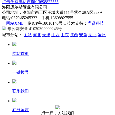
点击免费电话咨询:13698827555
洛阳迈尔斯管业有限公司
公司地址：洛阳市西工区王城大道111号紫金城A区223A
电话:0379-65265333 手机:13698827555
网站XML
豫ICP备18016140号-1 技术支持：
尚贤科技
豫公网安备 41030302000245号
城市分站：
主站
河北
天津
山西
山东
陕西
安徽
湖北
沧州
网站首页
一键拨号
联系我们
在线留言
扫一扫，关注我们