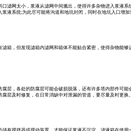
口滤网太小，浆液从滤网中间溅出，使得许多杂物进入浆液系统
入浆液系统;为此尽可能将沟道和地坑封闭，同时在地坑入口增加
滤箱，但发现滤箱内滤网和箱体不能贴合紧密，使得杂物能够进
腐层，各处的防腐层可能会破损脱落，还有许多塔内部件可能会
防腐层及时修复，在日常消缺中对泄漏的管道，要尽量及时更换
须有搅拌器或搅动装置，才能保证浆液不沉淀。滤液箱在使用一