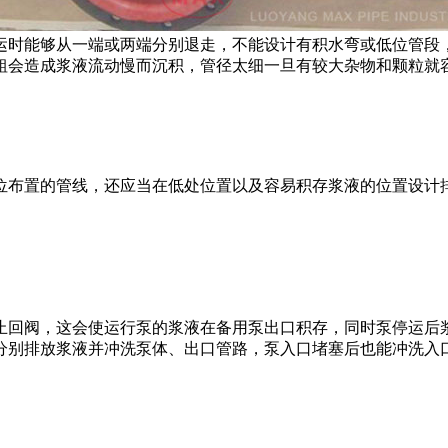
运时能够从一端或两端分别退走，不能设计有积水弯或低位管段
粗会造成浆液流动慢而沉积，管径太细一旦有较大杂物和颗粒就
布置的管线，还应当在低处位置以及容易积存浆液的位置设计排
回阀，这会使运行泵的浆液在备用泵出口积存，同时泵停运后浆
分别排放浆液并冲洗泵体、出口管路，泵入口堵塞后也能冲洗入