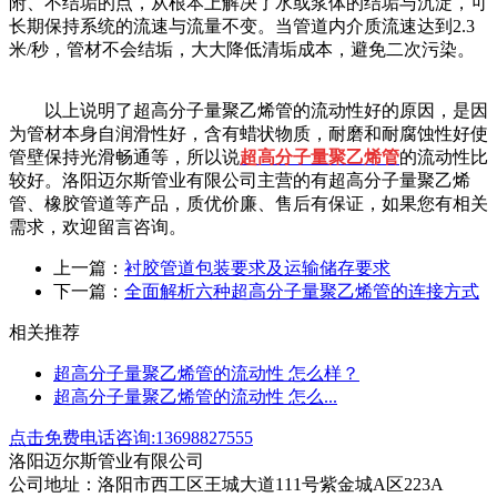
附、不结垢的点，从根本上解决了水或浆体的结垢与沉淀，可
长期保持系统的流速与流量不变。当管道内介质流速达到2.3
米/秒，管材不会结垢，大大降低清垢成本，避免二次污染。
以上说明了超高分子量聚乙烯管的流动性好的原因，是因
为管材本身自润滑性好，含有蜡状物质，耐磨和耐腐蚀性好使
管壁保持光滑畅通等，所以说
超高分子量聚乙烯管
的流动性比
较好。洛阳迈尔斯管业有限公司主营的有
超高分子量聚乙烯
管、橡胶管道等产品，质优价廉、售后有保证，如果您有相关
需求，欢迎留言咨询。
上一篇：
衬胶管道包装要求及运输储存要求
下一篇：
全面解析六种超高分子量聚乙烯管的连接方式
相关推荐
超高分子量聚乙烯管的流动性 怎么样？
超高分子量聚乙烯管的流动性 怎么...
点击免费电话咨询:13698827555
洛阳迈尔斯管业有限公司
公司地址：洛阳市西工区王城大道111号紫金城A区223A