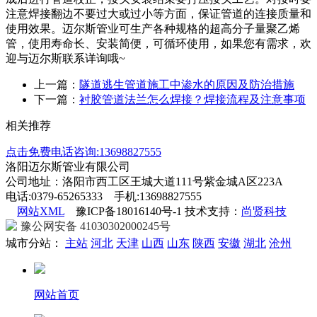
注意焊接翻边不要过大或过小等方面，保证管道的连接质量和
使用效果。迈尔斯管业可生产各种规格的超高分子量聚乙烯
管，使用寿命长、安装简便，可循环使用，如果您有需求，欢
迎与迈尔斯联系详询哦~
上一篇：
隧道逃生管道施工中渗水的原因及防治措施
下一篇：
衬胶管道法兰怎么焊接？焊接流程及注意事项
相关推荐
点击免费电话咨询:13698827555
洛阳迈尔斯管业有限公司
公司地址：洛阳市西工区王城大道111号紫金城A区223A
电话:0379-65265333 手机:13698827555
网站XML
豫ICP备18016140号-1 技术支持：
尚贤科技
豫公网安备 41030302000245号
城市分站：
主站
河北
天津
山西
山东
陕西
安徽
湖北
沧州
网站首页