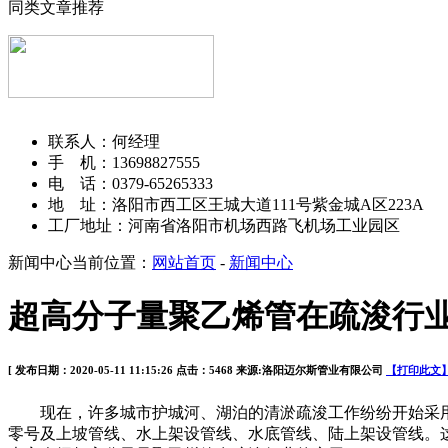
同类文章推荐
洛阳迈尔斯管业有限公司
联系人：何经理
手 机：13698827555
电 话：0379-65265333
地 址：洛阳市西工区王城大道111号紫金城A区223A
工厂地址：河南省洛阳市机场西路飞机场工业园区
新闻中心
当前位置：
网站首页
-
新闻中心
超高分子量聚乙烯管在疏浚行
[ 发布日期：2020-05-11 11:15:26 点击：5468 来源:洛阳迈尔斯管业有限公司
【打印此文
现在，许多城市护城河、湖泊的清淤疏浚工作纷纷开始采用
零号及上坡管线、水上架设管线、水底管线、陆上架设管线。