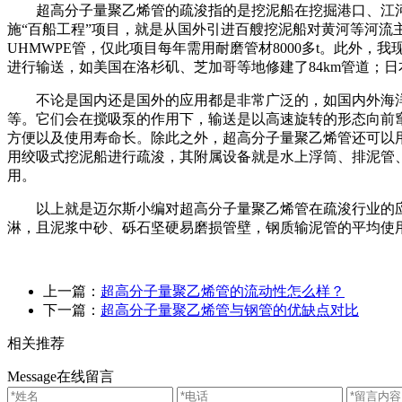
超高分子量聚乙烯管的疏浚指的是挖泥船在挖掘港口、江河
施“百船工程”项目，就是从国外引进百艘挖泥船对黄河等河流
UHMWPE
管，仅此项目每年需用耐磨管材
8000
多
t
。此外，我
进行输送，如美国在洛杉矶、芝加哥等地修建了
84km
管道；日
不论是国内还是国外的应用都是非常广泛的，如国内外海洋
等。它们会在搅吸泵的作用下，输送是以高速旋转的形态向前
方便以及使用寿命长。除此之外，超高分子量聚乙烯管还可以
用绞吸式挖泥船进行疏浚，其附属设备就是水上浮筒、排泥管
用。
以上就是迈尔斯小编对超高分子量聚乙烯管在疏浚行业的应
淋，且泥浆中砂、砾石坚硬易磨损管壁，钢质输泥管的平均使
上一篇：
超高分子量聚乙烯管的流动性怎么样？
下一篇：
超高分子量聚乙烯管与钢管的优缺点对比
相关推荐
Message
在线留言