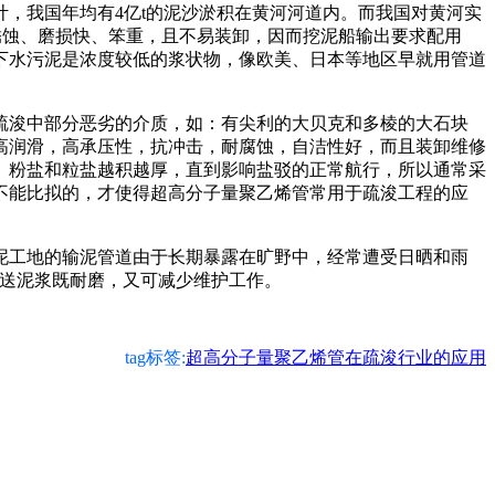
计，我国年均有
4
亿
t
的泥沙淤积在黄河河道内。而我国对黄河实
锈蚀、磨损快、笨重，且不易装卸，因而挖泥船输出要求配用
下水污泥是浓度较低的浆状物，像欧美、日本等地区早就用管道
浚中部分恶劣的介质，如：有尖利的大贝克和多棱的大石块
高润滑，高承压性，抗冲击，耐腐蚀，自洁性好，而且装卸维修
、粉盐和粒盐越积越厚，直到影响盐驳的正常航行，所以通常采
不能比拟的，才使得超高分子量聚乙烯管常用于疏浚工程的应
工地的输泥管道由于长期暴露在旷野中，经常遭受日晒和雨
送泥浆既耐磨，又可减少维护工作。
tag标签:
超高分子量聚乙烯管在疏浚行业的应用