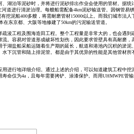
、湖泊等泥砂时，并将进行泥砂排出作业会使用的管材。据统
主河道进行清淤治理。每艘船需配备
4km
泥砂输送管。因钢管易
现有挖泥船
400
多艘，将需耐磨管材
15000t
以上。而我们城市法人
本在东京都、大阪等地修建了
50km
的污泥输送管道。
疏浚工程及围海造田工程。整个工程量是非常大的，也会遇到疏
窜流。容易对管道形成破坏性划伤，因此要求管壁具有高耐磨，
用于湖盐船采船运随着生产期的延长，航道和港池内沉积的淤泥
、水下沉管和陆上排泥管。都是由于其优异的性能是其他管材所
用进行地详细介绍。通过上述的介绍，可以知道建筑工程中挖泥
用寿命仅为
4a
，且每年需要拷铲、涂漆保护。而用
UHMWPE
管输