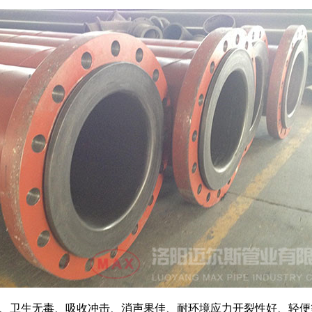
附、卫生无毒、吸收冲击、消声果佳、耐环境应力开裂性好、轻