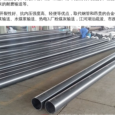
粉末的耐磨输送等。
力开裂性好、抗内压强度高、轻便等优点，取代钢管和昂贵的合
浆输送、水煤浆输送、热电3.厂粉煤灰输送，江河湖泊疏浚、