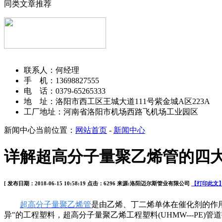
同类文章推荐
洛阳迈尔斯管业有限公司
联系人：何经理
手 机：13698827555
电 话：0379-65265333
地 址：洛阳市西工区王城大道111号紫金城A区223A
工厂地址：河南省洛阳市机场西路飞机场工业园区
新闻中心
当前位置：
网站首页
-
新闻中心
详解超高分子量聚乙烯管的四
[ 发布日期：2018-06-15 10:58:19 点击：6296 来源:洛阳迈尔斯管业有限公司
【打印此文
超高分子量聚乙烯管
是由乙烯、丁二烯单体在催化剂的作用
异"的工程塑料，超高分子量聚乙烯工程塑料(UHMW---P