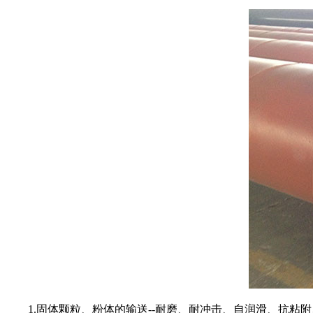
1.固体颗粒、粉体的输送--耐磨、耐冲击、自润滑、抗粘