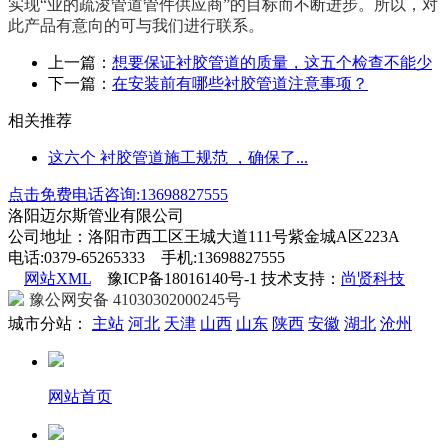
实现“业的疏浚管道管件供应商”的目标而不断进步。所以，对
此产品有意向的可与我们进行联系。
上一篇：
想要保证衬胶管道的质量，这五个检查不能少
下一篇：
在安装前有哪些衬胶管道注意事项？
相关推荐
这六个 衬胶管道施工规范 ，确保了...
点击免费电话咨询:13698827555
洛阳迈尔斯管业有限公司
公司地址：洛阳市西工区王城大道111号紫金城A区223A
电话:0379-65265333 手机:13698827555
网站XML
豫ICP备18016140号-1 技术支持：
尚贤科技
豫公网安备 41030302000245号
城市分站：
主站
河北
天津
山西
山东
陕西
安徽
湖北
沧州
网站首页