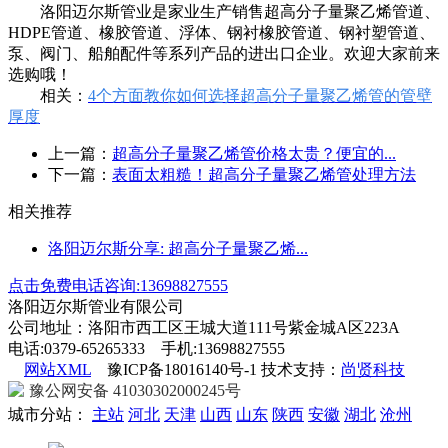
洛阳迈尔斯管业是家业生产销售超高分子量聚乙烯管道、
HDPE管道、橡胶管道、浮体、钢衬橡胶管道、钢衬塑管道、
泵、阀门、船舶配件等系列产品的进出口企业。欢迎大家前来
选购哦！
相关：
4个方面教你如何选择超高分子量聚乙烯管的管壁
厚度
上一篇：
超高分子量聚乙烯管价格太贵？便宜的...
下一篇：
表面太粗糙！超高分子量聚乙烯管处理方法
相关推荐
洛阳迈尔斯分享: 超高分子量聚乙烯...
点击免费电话咨询:13698827555
洛阳迈尔斯管业有限公司
公司地址：洛阳市西工区王城大道111号紫金城A区223A
电话:0379-65265333 手机:13698827555
网站XML
豫ICP备18016140号-1 技术支持：
尚贤科技
豫公网安备 41030302000245号
城市分站：
主站
河北
天津
山西
山东
陕西
安徽
湖北
沧州