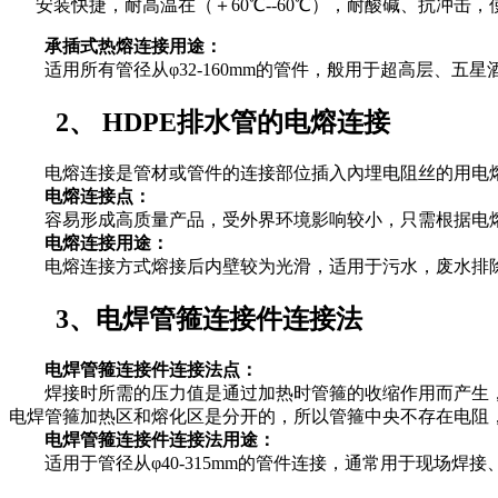
安装快捷，耐高温在（＋60℃--60℃），耐酸碱、抗冲击，
承插式热熔连接用途：
适用所有管径从φ32-160mm的管件，般用于超高层、五
2、 HDPE排水管的电熔连接
电熔连接是管材或管件的连接部位插入內埋电阻丝的用电熔
电熔连接点：
容易形成高质量产品，受外界环境影响较小，只需根据电熔
电熔连接用途：
电熔连接方式熔接后内壁较为光滑，适用于污水，废水排
3、电焊管箍连接件连接法
电焊管箍连接件连接法点：
焊接时所需的压力值是通过加热时管箍的收缩作用而产生，
电焊管箍加热区和熔化区是分开的，所以管箍中央不存在电阻
电焊管箍连接件连接法用途：
适用于管径从φ40-315mm的管件连接，通常用于现场焊接