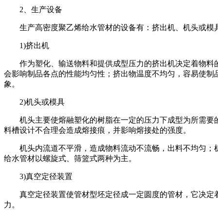
2
、生产设备
生产高密度聚乙烯给水管材的设备有：挤出机、机头或模具
1)
挤出机
作为塑化、输送物料和提供成型压力的挤出机决定着物料的
会影响制品各点的性能均匀性；挤出物温度不均匀，容易使制
象。
2)
机头或模具
机头主要使熔融塑化的树脂在一定的压力下成型为所需要的
料槽设计不合理会造成熔接痕，并影响熔接处的强度。
机头内流道不平滑，造成物料流动不流畅，出料不均匀；机
给水管材以螺旋式、筛篮式两种为主。
3)
真空定径装置
真空定径装置使管材型坯定径成一定圆度的管材，它决定着
力。