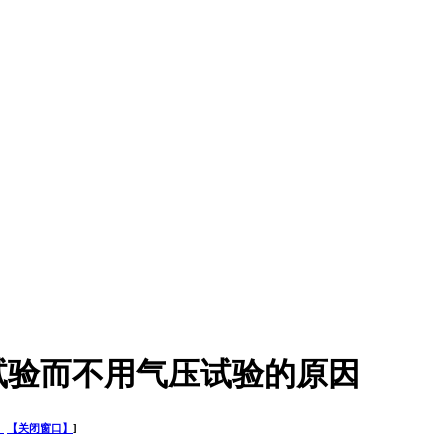
试验而不用气压试验的原因
】
【关闭窗口】
]