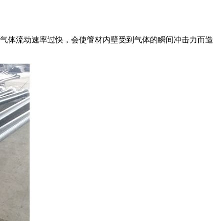
气体流动速率过快，会使管材内壁受到气体的瞬间冲击力而造