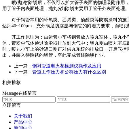
喷(抛)射除锈后，不仅可以扩大管子表面的物理吸附作用，而
用于管子内表面处理，抛丸(砂)除锈主要用于管子外表面处理
对于钢管常用的环氧类、乙烯类、酚醛类等防腐涂料的施工工
达到40~100μm，充分满足防腐层与钢管的附着力要求，而喷(
其工作原理为：由运管小车将钢管放入喷丸室体，喷丸小车
体，带粉尘气体通过除尘器排放到大气中；钢丸则由喷丸室底
时，喷丸小车上的砂罐口则正对供丸系统的排放口，开启气控
出，并装入待除锈的钢管，至此完成管线除锈作业。
上一篇：
钢衬管道电火花检测仪操作及应用
下一篇：
管道工作压力和公称压力有什么区别
相关推荐
Message
在线留言
立即留言
关于我们
产品中心
新闻中心