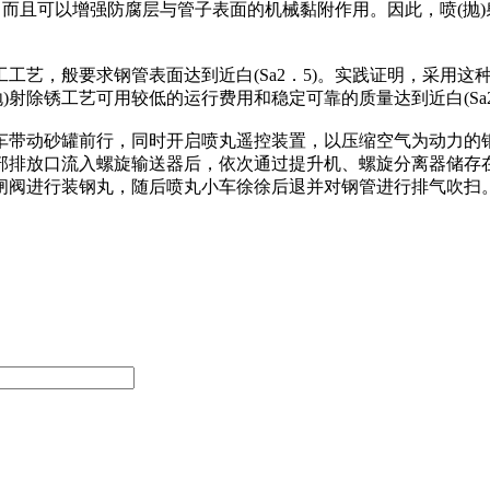
且可以增强防腐层与管子表面的机械黏附作用。因此，喷(抛)
。
艺，般要求钢管表面达到近白(Sa2．5)。实践证明，采用这
抛)射除锈工艺可用较低的运行费用和稳定可靠的质量达到近白(Sa
带动砂罐前行，同时开启喷丸遥控装置，以压缩空气为动力的钢
部排放口流入螺旋输送器后，依次通过提升机、螺旋分离器储存
闸阀进行装钢丸，随后喷丸小车徐徐后退并对钢管进行排气吹扫