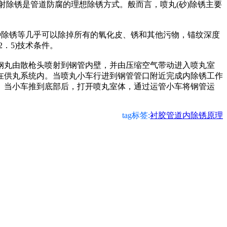
射除锈是管道防腐的理想除锈方式。般而言，喷丸(砂)除锈主要
种除锈等几乎可以除掉所有的氧化皮、锈和其他污物，锚纹深度
2．5)技术条件。
丸由散枪头喷射到钢管内壁，并由压缩空气带动进入喷丸室
在供丸系统内。当喷丸小车行进到钢管管口附近完成内除锈工作
。当小车推到底部后，打开喷丸室体，通过运管小车将钢管运
tag标签:
衬胶管道内除锈原理