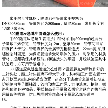
常用的尺寸规格：隧道逃生管道常用规格为
DN800*30mm，管道外径为800mm，壁厚30mm，常用长度有
1.5米 3米 6米。
800隧道应急逃生管道怎么使用：
①800隧道应急逃生管道所用管材采用φ800mm的超高分
子量聚乙烯管道，管节长度为12m，壁厚30mm，管节间可采
用直径大于逃生管道直径的金属带孔抱箍连接，22mm宽,采用
螺栓临时固定。为保证管道承受坍塌体的压力，对采用的材质
管材，必须确保其承压能力和连接头的牢固，并经试验室具体
试验后，方可用于隧道中。
800隧道应急逃生管道怎么使用？设置起点为新施作好的
二衬头处，距二衬头距离不得大于5米，从衬砌工作面布置***
离开挖面20m以内的适当位置，超高分子逃生管道沿着初期支
护的侧向掌子面铺设，管内预留工作绳，方便逃生、抢险、联
络和传输各种物品，承插超高分子量聚乙烯管道纵向连接可采
用链条等措施，防止坍塌时将超高分子量聚乙烯管道冲
脱。