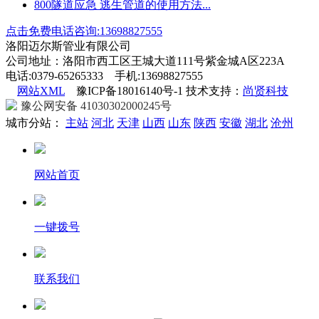
800隧道应急 逃生管道的使用方法...
点击免费电话咨询:13698827555
洛阳迈尔斯管业有限公司
公司地址：洛阳市西工区王城大道111号紫金城A区223A
电话:0379-65265333 手机:13698827555
网站XML
豫ICP备18016140号-1 技术支持：
尚贤科技
豫公网安备 41030302000245号
城市分站：
主站
河北
天津
山西
山东
陕西
安徽
湖北
沧州
网站首页
一键拨号
联系我们