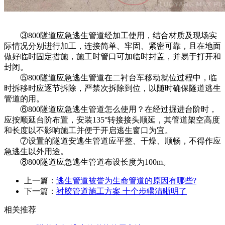
③800隧道应急逃生管道经加工使用，结合材质及现场实
际情况分别进行加工，连接简单、牢固、紧密可靠，且在地面
做好临时固定措施，施工时管口可加临时封盖，并易于打开和
封闭。
⑤800隧道应急逃生管道在二衬台车移动就位过程中，临
时拆移时应逐节拆除，严禁次拆除到位，以随时确保隧道逃生
管道的用。
⑥800隧道应急逃生管道怎么使用？在经过掘进台阶时，
应按顺延台阶布置，安装135°转接接头顺延，其管道架空高度
和长度以不影响施工并便于开启逃生窗口为宜。
⑦设置的隧道安逃生管道应平整、干燥、顺畅，不得作应
急逃生以外用途。
⑧800隧道应急逃生管道布设长度为100m。
上一篇：
逃生管道被誉为生命管道的原因有哪些?
下一篇：
衬胶管道施工方案 十个步骤清晰明了
相关推荐