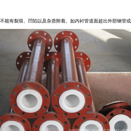
不能有裂痕、凹陷以及杂质附着。如内衬管道面超出外部钢管或