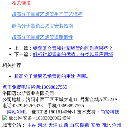
相关链接
超高分子量聚乙烯管生产工艺流程
超高分子量聚乙烯管安装指南
超高分子量聚乙烯管道耐磨性
上一篇：
钢塑复合管和衬塑钢管的区别有哪些？
下一篇：
解析衬塑管道的优势，分类以及应用域
相关推荐
超高分子量聚乙烯管道的用途 有哪...
点击免费电话咨询:13698827555
洛阳迈尔斯管业有限公司
公司地址：洛阳市西工区王城大道111号紫金城A区223A
电话:0379-65265333 手机:13698827555
网站XML
豫ICP备18016140号-1 技术支持：
尚贤科技
豫公网安备 41030302000245号
城市分站：
主站
河北
天津
山西
山东
陕西
安徽
湖北
沧州