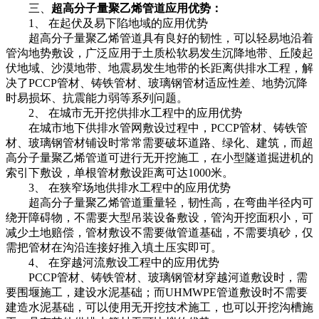
三、
超高分子量聚乙烯管道应用优势：
1、 在起伏及易下陷地域的应用优势
超高分子量聚乙烯管道具有良好的韧性，可以轻易地沿着
管沟地势敷设，广泛应用于土质松软易发生沉降地带、丘陵起
伏地域、沙漠地带、地震易发生地带的长距离供排水工程，解
决了PCCP管材、铸铁管材、玻璃钢管材适应性差、地势沉降
时易损坏、抗震能力弱等系列问题。
2、 在城市无开挖供排水工程中的应用优势
在城市地下供排水管网敷设过程中，PCCP管材、铸铁管
材、玻璃钢管材铺设时常常需要破坏道路、绿化、建筑，而超
高分子量聚乙烯管道可进行无开挖施工，在小型隧道掘进机的
索引下敷设，单根管材敷设距离可达1000米。
3、 在狭窄场地供排水工程中的应用优势
超高分子量聚乙烯管道重量轻，韧性高，在弯曲半径内可
绕开障碍物，不需要大型吊装设备敷设，管沟开挖面积小，可
减少土地赔偿，管材敷设不需要做管道基础，不需要填砂，仅
需把管材在沟沿连接好推入填土压实即可。
4、 在穿越河流敷设工程中的应用优势
PCCP管材、铸铁管材、玻璃钢管材穿越河道敷设时，需
要围堰施工，建设水泥基础；而UHMWPE管道敷设时不需要
建造水泥基础，可以使用无开挖技术施工，也可以开挖沟槽施