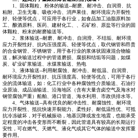
1、固体颗粒、粉体的输送--耐磨、耐冲击、自润滑、抗
粘附、卫生无毒、吸收冲击、消声果佳、耐环境应力开裂性
好、轻便等优点，可应用于各行业，如食品加工油脂原料加
工、酿酒原料、医药、建材化工、、石矿粉、原盐等行业的固
体颗粒、粉末的耐磨输送等。
2、浆体输送--耐磨、耐冲击、自润滑、不结垢、耐环境
应力开裂性好、抗内压强度高、轻便等优点，取代钢管和昂贵
的合金钢管、不锈钢管，用于各行业的浆体状固液混合物输
送，解决输送过程中的管道磨损、腐损和结垢等问题，如煤
炭、矿业矿浆输送、水煤浆输送、热电
3、液体输送--利用耐腐蚀、耐冲击、耐低温、自润滑、
耐环境应力开裂性好、抗压强度高、轻便等优点，可用于各行
业的流体输送，如：化工行业中各种腐蚀性介质输送、石油行
业原油、成品油输送、沿海地区（含有大量含卤空气及海水对
钢管腐蚀严重）船舶、港口管道、海水利用、市政供排水等。
4、气体输送--具有优良的耐冲击性、耐腐蚀性、耐环境
应力开裂性、抵抗快速开裂能力、柔性好、耐低温性优、可抵
抗冷冻破坏，对于机械振动，地基沉降或发生地震，也能承受
定程度的冲击各变形而不断裂，因此管道具有较高的长期运行
安性，可在燃气、天燃气、液化气或其它气体的输送中发挥重
要作用。