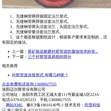
1、无缝钢管两焊接固定法兰形式。
2、无缝钢管两焊接活套法兰形式。
3、无缝钢管两头活套法兰，头固定法兰形式。
4、无缝钢管量活套法兰形式。
5、这个都是根据图纸设计，根据客户要求来定制的，没
有固定的做法。
上一篇：
尾矿输送耐磨衬胶管道防腐蚀技术的安...
下一篇：
三个衬胶管道易损的部分
相关推荐
衬胶管道连接形式 有哪几种呢？
点击免费电话咨询:13698827555
洛阳迈尔斯管业有限公司
公司地址：洛阳市西工区王城大道111号紫金城A区223A
电话:0379-65265333 手机:13698827555
网站XML
豫ICP备18016140号-1 技术支持：
尚贤科技
豫公网安备 41030302000245号