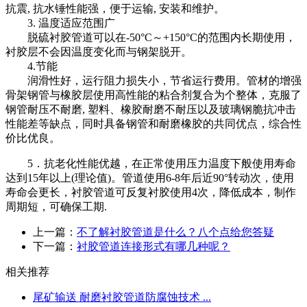
抗震, 抗水锤性能强，便于运输, 安装和维护。
3. 温度适应范围广
脱硫衬胶管道可以在-50°C～+150°C的范围内长期使用，
衬胶层不会因温度变化而与钢架脱开。
4.节能
润滑性好，运行阻力损失小，节省运行费用。管材的增强
骨架钢管与橡胶层使用高性能的粘合剂复合为个整体，克服了
钢管耐压不耐磨, 塑料、橡胶耐磨不耐压以及玻璃钢脆抗冲击
性能差等缺点，同时具备钢管和耐磨橡胶的共同优点，综合性
价比优良。
5．抗老化性能优越，在正常使用压力温度下般使用寿命
达到15年以上(理论值)。管道使用6-8年后近90°转动次，使用
寿命会更长，衬胶管道可反复衬胶使用4次，降低成本，制作
周期短，可确保工期.
上一篇：
不了解衬胶管道是什么？八个点给您答疑
下一篇：
衬胶管道连接形式有哪几种呢？
相关推荐
尾矿输送 耐磨衬胶管道防腐蚀技术 ...